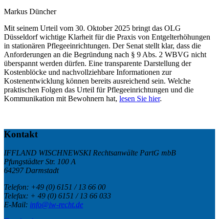
Markus Düncher
Mit seinem Urteil vom 30. Oktober 2025 bringt das OLG
Düsseldorf wichtige Klarheit für die Praxis von Entgelterhöhungen
in stationären Pflegeeinrichtungen. Der Senat stellt klar, dass die
Anforderungen an die Begründung nach § 9 Abs. 2 WBVG nicht
überspannt werden dürfen. Eine transparente Darstellung der
Kostenblöcke und nachvollziehbare Informationen zur
Kostenentwicklung können bereits ausreichend sein. Welche
praktischen Folgen das Urteil für Pflegeeinrichtungen und die
Kommunikation mit Bewohnern hat,
lesen Sie hier
.
Kontakt
IFFLAND WISCHNEWSKI Rechtsanwälte PartG mbB
Pfungstädter Str. 100 A
64297 Darmstadt
Telefon:
+49 (0) 6151 / 13 66 00
Telefax:
+ 49 (0) 6151 / 13 66 033
E-Mail:
info@iw-recht.de