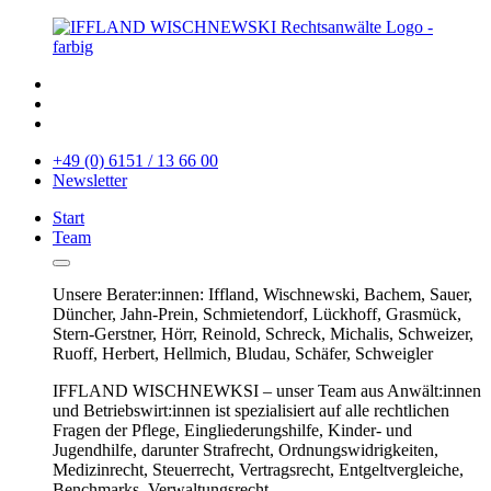
+49 (0) 6151 / 13 66 00
Newsletter
Start
Team
Unsere Berater:innen: Iffland, Wischnewski, Bachem, Sauer,
Düncher, Jahn-Prein, Schmietendorf, Lückhoff, Grasmück,
Stern-Gerstner, Hörr, Reinold, Schreck, Michalis, Schweizer,
Ruoff, Herbert, Hellmich, Bludau, Schäfer, Schweigler
IFFLAND WISCHNEWKSI – unser Team aus Anwält:innen
und Betriebswirt:innen ist spezialisiert auf alle rechtlichen
Fragen der Pflege, Eingliederungshilfe, Kinder- und
Jugendhilfe, darunter Strafrecht, Ordnungswidrigkeiten,
Medizinrecht, Steuerrecht, Vertragsrecht, Entgeltvergleiche,
Benchmarks, Verwaltungsrecht