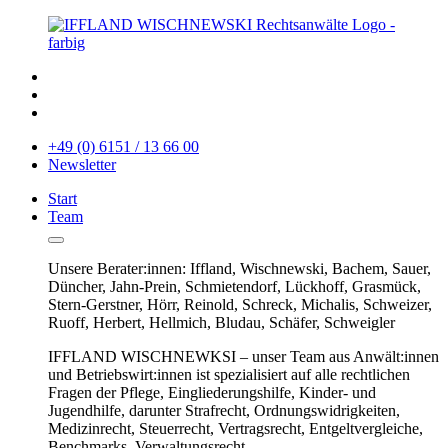
+49 (0) 6151 / 13 66 00
Newsletter
Start
Team
Unsere Berater:innen: Iffland, Wischnewski, Bachem, Sauer,
Düncher, Jahn-Prein, Schmietendorf, Lückhoff, Grasmück,
Stern-Gerstner, Hörr, Reinold, Schreck, Michalis, Schweizer,
Ruoff, Herbert, Hellmich, Bludau, Schäfer, Schweigler
IFFLAND WISCHNEWKSI – unser Team aus Anwält:innen
und Betriebswirt:innen ist spezialisiert auf alle rechtlichen
Fragen der Pflege, Eingliederungshilfe, Kinder- und
Jugendhilfe, darunter Strafrecht, Ordnungswidrigkeiten,
Medizinrecht, Steuerrecht, Vertragsrecht, Entgeltvergleiche,
Benchmarks, Verwaltungsrecht