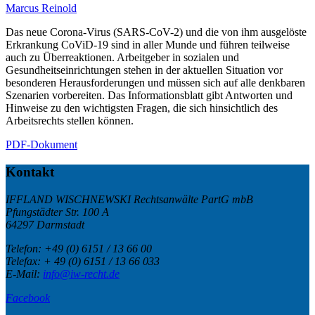
Marcus Reinold
Das neue Corona-Virus (SARS-CoV-2) und die von ihm ausgelöste
Erkrankung CoViD-19 sind in aller Munde und führen teilweise
auch zu Überreaktionen. Arbeitgeber in sozialen und
Gesundheitseinrichtungen stehen in der aktuellen Situation vor
besonderen Herausforderungen und müssen sich auf alle denkbaren
Szenarien vorbereiten. Das Informationsblatt gibt Antworten und
Hinweise zu den wichtigsten Fragen, die sich hinsichtlich des
Arbeitsrechts stellen können.
PDF-Dokument
Kontakt
IFFLAND WISCHNEWSKI Rechtsanwälte PartG mbB
Pfungstädter Str. 100 A
64297 Darmstadt
Telefon:
+49 (0) 6151 / 13 66 00
Telefax:
+ 49 (0) 6151 / 13 66 033
E-Mail:
info@iw-recht.de
Facebook