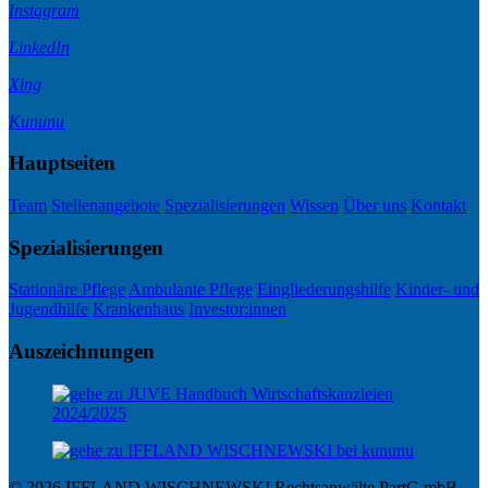
Instagram
LinkedIn
Xing
Kununu
Hauptseiten
Team
Stellenangebote
Spezialisierungen
Wissen
Über uns
Kontakt
Spezialisierungen
Stationäre Pflege
Ambulante Pflege
Eingliederungshilfe
Kinder- und
Jugendhilfe
Krankenhaus
Investor:innen
Auszeichnungen
© 2026 IFFLAND WISCHNEWSKI Rechtsanwälte PartG mbB –