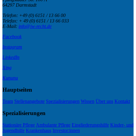
64297 Darmstadt
Telefon:
+49 (0) 6151 / 13 66 00
Telefax:
+ 49 (0) 6151 / 13 66 033
E-Mail:
info@iw-recht.de
Facebook
Instagram
LinkedIn
Xing
Kununu
Hauptseiten
Team
Stellenangebote
Spezialisierungen
Wissen
Über uns
Kontakt
Spezialisierungen
Stationäre Pflege
Ambulante Pflege
Eingliederungshilfe
Kinder- und
Jugendhilfe
Krankenhaus
Investor:innen