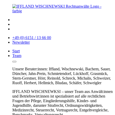
+49 (0) 6151 / 13 66 00
Newsletter
Start
Team
Unsere Berater:innen: Iffland, Wischnewski, Bachem, Sauer,
Düncher, Jahn-Prein, Schmietendorf, Lückhoff, Grasmück,
Stern-Gerstner, Hörr, Reinold, Schreck, Michalis, Schweizer,
Ruoff, Herbert, Hellmich, Bludau, Schäfer, Schweigler
IFFLAND WISCHNEWKSI – unser Team aus Anwält:innen
und Betriebswirt:innen ist spezialisiert auf alle rechtlichen
Fragen der Pflege, Eingliederungshilfe, Kinder- und
Jugendhilfe, darunter Strafrecht, Ordnungswidrigkeiten,
Medizinrecht, Steuerrecht, Vertragsrecht, Entgeltvergleiche,
Benchmarks, Verwaltungsrecht