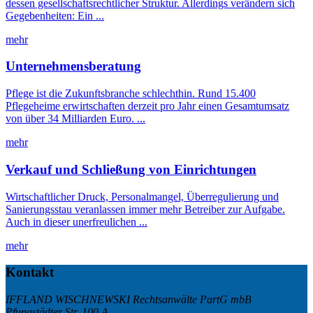
dessen gesellschaftsrechtlicher Struktur. Allerdings verändern sich
Gegebenheiten: Ein ...
mehr
Unternehmensberatung
Pflege ist die Zukunftsbranche schlechthin. Rund 15.400
Pflegeheime erwirtschaften derzeit pro Jahr einen Gesamtumsatz
von über 34 Milliarden Euro. ...
mehr
Verkauf und Schließung von Einrichtungen
Wirtschaftlicher Druck, Personalmangel, Überregulierung und
Sanierungsstau veranlassen immer mehr Betreiber zur Aufgabe.
Auch in dieser unerfreulichen ...
mehr
Kontakt
IFFLAND WISCHNEWSKI Rechtsanwälte PartG mbB
Pfungstädter Str. 100 A